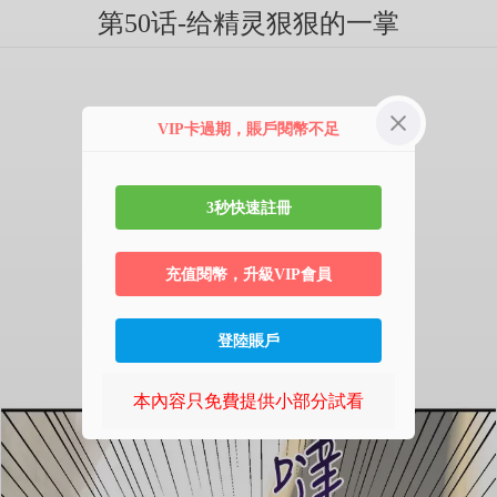
第50话-给精灵狠狠的一掌
VIP卡過期，賬戶閱幣不足
3秒快速註冊
充值閱幣，升級VIP會員
登陸賬戶
本內容只免費提供小部分試看