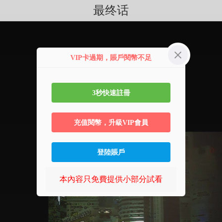
最终话
VIP卡過期，賬戶閱幣不足
3秒快速註冊
充值閱幣，升級VIP會員
登陸賬戶
本內容只免費提供小部分試看