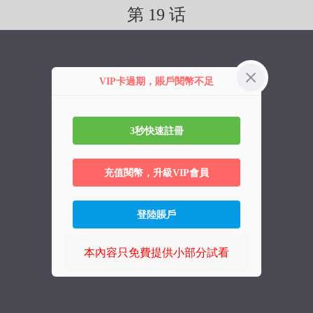
第 19 话
VIP卡過期，賬戶閱幣不足
3秒快速註冊
充值閱幣，升級VIP會員
登陸賬戶
本內容只免費提供小部分試看