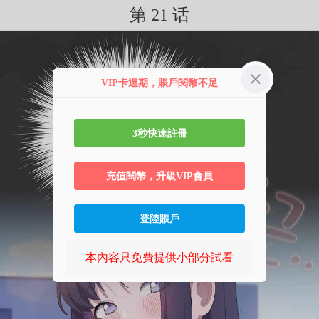
第 21 话
VIP卡過期，賬戶閱幣不足
3秒快速註冊
充值閱幣，升級VIP會員
登陸賬戶
本內容只免費提供小部分試看