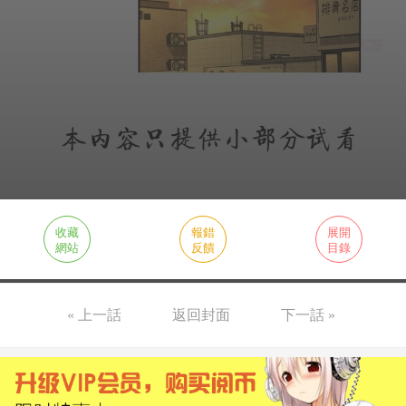
收藏
報錯
展開
網站
反饋
目錄
« 上一話
返回封面
下一話 »